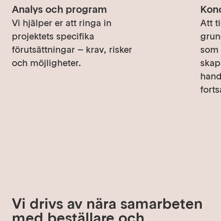
Analys och program
Kon
Vi hjälper er att ringa in
Att t
projektets specifika
grund
förutsättningar – krav, risker
som 
och möjligheter.
skap
hand
forts
Vi drivs av nära samarbeten
med beställare och