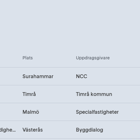
Plats
Uppdragsgivare
Surahammar
NCC
Timrå
Timrå kommun
Malmö
Specialfastigheter
Kontor, Myndighet, Utbildning
Västerås
Byggdialog