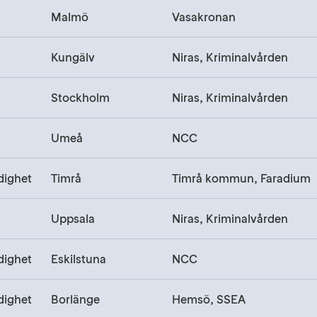
Malmö
Vasakronan
Kungälv
Niras, Kriminalvården
Stockholm
Niras, Kriminalvården
Umeå
NCC
dighet
Timrå
Timrå kommun, Faradium
Uppsala
Niras, Kriminalvården
dighet
Eskilstuna
NCC
dighet
Borlänge
Hemsö, SSEA