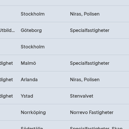
Stockholm
Niras, Polisen
Myndighet, Utbildning
Göteborg
Specialfastigheter
Stockholm
dighet
Malmö
Specialfastigheter
dighet
Arlanda
Niras, Polisen
dighet
Ystad
Stenvalvet
Norrköping
Norrevo Fastigheter
Södertälje
Specialfastigheter, Skanska