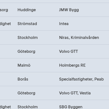
sorg
Huddinge
JMW Bygg
dighet
Strömstad
Intea
Stockholm
Niras, Kriminalvården
Göteborg
Volvo GTT
Malmö
Holmbergs RE
Borås
Specialfastigheter, Peab
Göteborg
Volvo GTT, Vestia
dighet
Stockholm
SBG Byggen