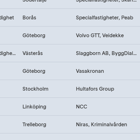
dighet
Borås
Specialfastigheter, Peab
Göteborg
Volvo GTT, Veidekke
Kontor, Myndighet, Utbildning
Västerås
Slaggborn AB, ByggDialog
Göteborg
Vasakronan
Stockholm
Hultafors Group
Linköping
NCC
Trelleborg
Niras, Kriminalvården