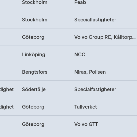
Stockholm
Peab
Stockholm
Specialfastigheter
Göteborg
Volvo Group RE, Kålltorps bygg
Linköping
NCC
Bengtsfors
Niras, Polisen
dighet
Södertälje
Specialfastigheter
dighet
Göteborg
Tullverket
Göteborg
Volvo GTT