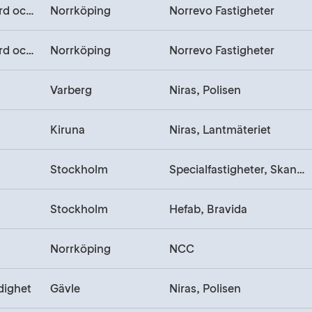
Bostäder, Vård och omsorg
Norrköping
Norrevo Fastigheter
Bostäder, Vård och omsorg
Norrköping
Norrevo Fastigheter
Varberg
Niras, Polisen
Kiruna
Niras, Lantmäteriet
Stockholm
Specialfastigheter, Skanska
Stockholm
Hefab, Bravida
Norrköping
NCC
dighet
Gävle
Niras, Polisen