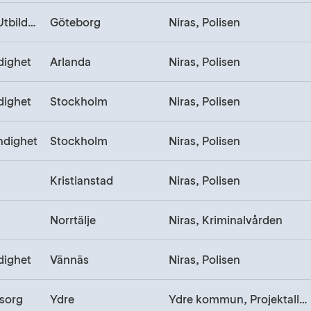
Myndighet, Utbildning
Göteborg
Niras, Polisen
dighet
Arlanda
Niras, Polisen
dighet
Stockholm
Niras, Polisen
ndighet
Stockholm
Niras, Polisen
Kristianstad
Niras, Polisen
Norrtälje
Niras, Kriminalvården
dighet
Vännäs
Niras, Polisen
sorg
Ydre
Ydre kommun, Projektallians